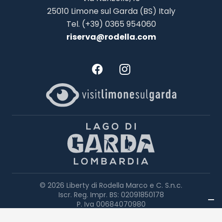
25010 Limone sul Garda (BS) Italy
Tel. (+39) 0365 954060
riserva@rodella.com
©
2026 Liberty di Rodella Marco e C. S.n.c.
Iscr. Reg. Impr. BS: 0
20
91850
178
P. Iva 0
06840
70
980
Sanierungsinterventionen
|
Datenschutzerklärung
|
Cookie-