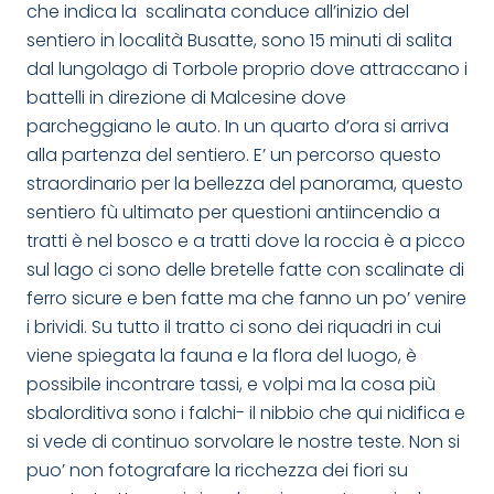
che indica la scalinata conduce all’inizio del
sentiero in località Busatte, sono 15 minuti di salita
dal lungolago di Torbole proprio dove attraccano i
battelli in direzione di Malcesine dove
parcheggiano le auto. In un quarto d’ora si arriva
alla partenza del sentiero. E’ un percorso questo
straordinario per la bellezza del panorama, questo
sentiero fù ultimato per questioni antiincendio a
tratti è nel bosco e a tratti dove la roccia è a picco
sul lago ci sono delle bretelle fatte con scalinate di
ferro sicure e ben fatte ma che fanno un po’ venire
i brividi. Su tutto il tratto ci sono dei riquadri in cui
viene spiegata la fauna e la flora del luogo, è
possibile incontrare tassi, e volpi ma la cosa più
sbalorditiva sono i falchi- il nibbio che qui nidifica e
si vede di continuo sorvolare le nostre teste. Non si
puo’ non fotografare la ricchezza dei fiori su