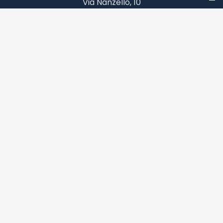
Via Nanzello, 10
25010 Limone sul Garda (BS) Italy
Tel. (+39) 0365 954060
riserva@rodella.com
©
2026 Liberty di Rodella Marco e C. S.n.c.
Iscr. Reg. Impr. BS: 0
20
91850
178
P. Iva 0
06840
70
980